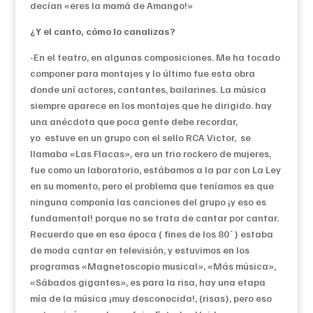
decían «eres la mamá de Amango!»
¿Y el canto, cómo lo canalizas?
-En el teatro, en algunas composiciones. Me ha tocado
componer para montajes y lo último fue esta obra
donde uní actores, cantantes, bailarines. La música
siempre aparece en los montajes que he dirigido. hay
una anécdota que poca gente debe recordar,
yo estuve en un grupo con el sello RCA Victor, se
llamaba «Las Flacas», era un trio rockero de mujeres,
fue como un laboratorio, estábamos a la par con La Ley
en su momento, pero el problema que teníamos es que
ninguna componía las canciones del grupo ¡y eso es
fundamental! porque no se trata de cantar por cantar.
Recuerdo que en esa época ( fines de los 80´) estaba
de moda cantar en televisión, y estuvimos en los
programas «Magnetoscopio musical», «Más música»,
«Sábados gigantes», es para la risa, hay una etapa
mía de la música ¡muy desconocida!, (risas), pero eso