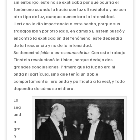
sin embargo, éste no se explicaba por qué ocurría el
fenómeno cuando lo hacía con luz ultravioleta y no con
otro tipo de luz, aunque aumentara la intensidad.
Hertz no le dio importancia a este hecho, porque sus
trabajos iban por otro lado, en cambio Einstein buscó y
encontró la explicación del fenómeno: éste dependía
de la frecuencia y no de la intensidad.
Se denominó
fotón
a este
cuanto de luz
. Con este trabajo
Einstein revolucionó la física, porque dedujo dos
grandes conclusiones: Primero que la luz no era ni
onda ni partícula, sino que tenía un doble
comportamiento: ¡era onda y partícula a la vez!, y todo
dependía de cómo se midiera.
La
seg
und
a
gra
n