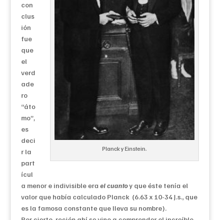
con
clus
ión
fue
que
el
verd
ade
ro
“áto
mo”,
es
deci
Planck y Einstein.
r la
part
ícul
a menor e indivisible era
el cuanto
y que éste tenía el
valor que había calculado Planck (6.63 x 10-34 J.s., que
es la famosa constante que lleva su nombre).
Por cierto, recién ahí se vino a comprender el increíble