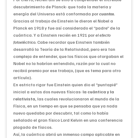
descubrimiento de Planck: que toda la materia y
energía del Universo está conformada por
cuantos
.
Gracias al trabajo de Einstein le dieron el Nobel a
Planck en 1918 y fue así considerado el “padre” de la
cuántica. Y a Einstein recién en 1921 por
el efecto
fotoeléctrico.
Cabe recordar que Einstein también
desarrolló la Teoría de la Relatividad, pero era tan
compleja de entender, que los físicos que otorgaban el
Nobel no la habrían entendido, razón por la cual no
recibió premio por ese trabajo, (que es tema para otro
artículo).
En estricto rigor fue Einstein quien dio el “puntapié”
inicial a estas dos nuevas físicas:
la cuántica y la
relativista,
las cuales revolucionaron el mundo de la
Física, en un tiempo en que se pensaba que ya nada
nuevo quedaba por descubrir, tal como lo había
señalado el gran físico Lord Kelvin en una conferencia
plagada de físicos.
Así, la cuántica abrió un inmenso campo aplicable en