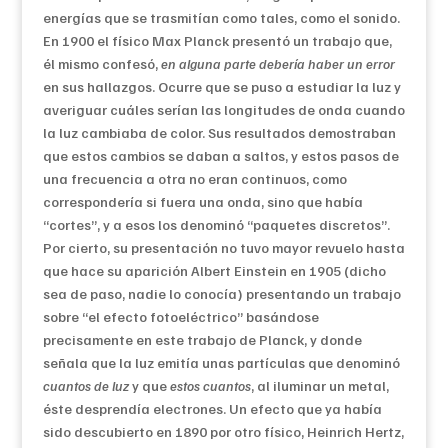
energías que se trasmitían como tales, como el sonido.
En 1900 el físico Max Planck presentó un trabajo que,
él mismo confesó,
en alguna parte debería haber un error
en sus hallazgos. Ocurre que se puso a estudiar la luz y
averiguar cuáles serían las longitudes de onda cuando
la luz cambiaba de color. Sus resultados demostraban
que estos cambios se daban a saltos, y estos pasos de
una frecuencia a otra no eran continuos, como
correspondería si fuera una onda, sino que había
“cortes”, y a esos los denominó “paquetes discretos”.
Por cierto, su presentación no tuvo mayor revuelo hasta
que hace su aparición Albert Einstein en 1905 (dicho
sea de paso, nadie lo conocía) presentando un trabajo
sobre “el efecto fotoeléctrico” basándose
precisamente en este trabajo de Planck, y donde
señala que la luz emitía unas partículas que denominó
cuantos de luz
y que
estos cuantos
, al iluminar un metal,
éste desprendía electrones. Un efecto que ya había
sido descubierto en 1890 por otro físico, Heinrich Hertz,