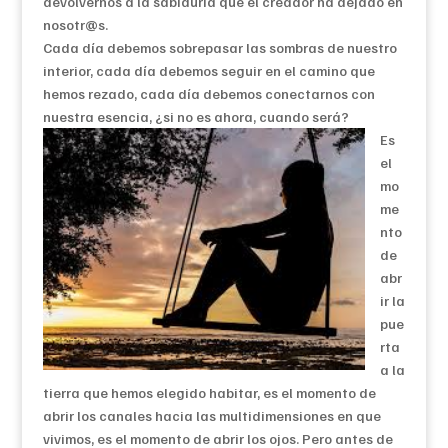
devolvernos a la sabiduría que el creador ha dejado en
nosotr@s.
Cada día debemos sobrepasar las sombras de nuestro
interior, cada día debemos seguir en el camino que
hemos rezado, cada día debemos conectarnos con
nuestra esencia, ¿si no es ahora, cuando será?
Es
el
mo
me
nto
de
abr
ir la
pue
rta
a la
tierra que hemos elegido habitar, es el momento de
abrir los canales hacia las multidimensiones en que
vivimos, es el momento de abrir los ojos. Pero antes de